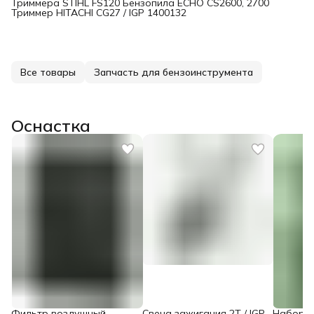
Триммера STIHL FS120 Бензопила ECHO CS2600, 2700
Триммер HITACHI CG27 / IGP 1400132
Все товары
Запчасть для бензоинструмента
Оснастка
Фильтр воздушный,
Свеча зажигания 2Т / IGP
Набор 