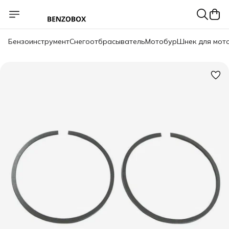
Бензоинструмент
Снегоотбрасыватель
Мотобур
Шнек для мот