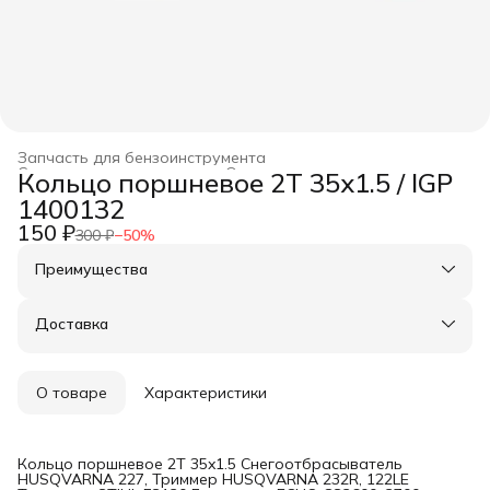
Запчасть для бензоинструмента
Строительство и ремонт
›
Оснастка для инструмента
›
Кольцо поршневое 2T 35x1.5 / IGP
Главная
›
1400132
150 ₽
300 ₽
−
50
%
Преимущества
Оплата частями в Сплит
Доставка в пункты выдачи или до двери
Доставка
Удобный возврат
О товаре
Характеристики
Кольцо поршневое 2T 35x1.5 Снегоотбрасыватель
HUSQVARNA 227, Триммер HUSQVARNA 232R, 122LE