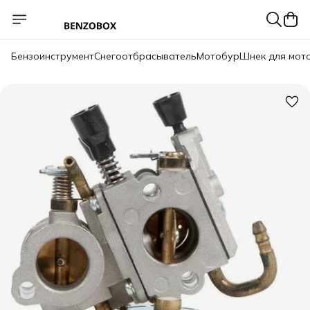
Бензоинструмент
Снегоотбрасыватель
Мотобур
Шнек для мот