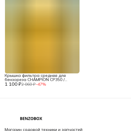
Крышка фильтра средняя для
бензореза CHAMPION CP350 /
1 100 ₽
CP350-110
2 060 ₽
−
47
%
Магазин садовой техники и запчастей