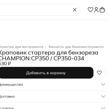
снастка для инструмента
›
Запчасть для бензоинструмента
лавная
›
Строительство и ремонт
›
Храповик стартера для бензореза
CHAMPION CP350 / CP350-034
630 ₽
Добавить в корзину
Преимущества
Оплата частями в Сплит
Доставка
Доставка в пункты выдачи или до двери
Удобный возврат
О товаре