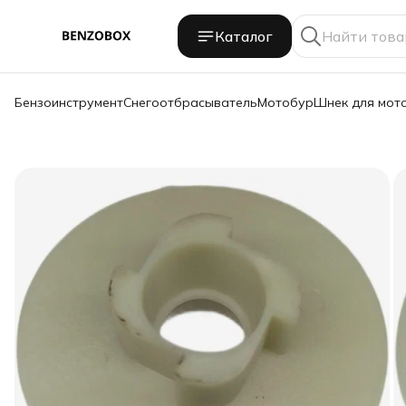
Каталог
Бензоинструмент
Снегоотбрасыватель
Мотобур
Шнек для мот