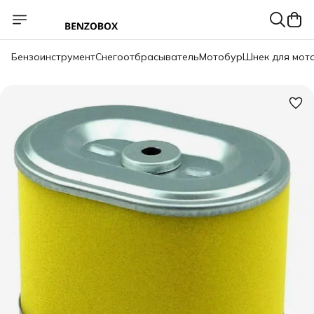
Бензоинструмент
Снегоотбрасыватель
Мотобур
Шнек для мот