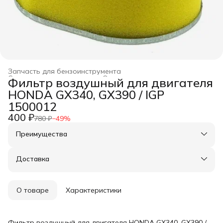
Запчасть для бензоинструмента
Строительство и ремонт
›
Оснастка для инструмента
›
Фильтр воздушный для двигателя
Главная
›
HONDA GX340, GX390 / IGP
1500012
400 ₽
780 ₽
−
49
%
Преимущества
Оплата частями в Сплит
Доставка в пункты выдачи или до двери
Доставка
Удобный возврат
О товаре
Характеристики
Фильтр воздушный для двигателя HONDA GX340, GX390 /