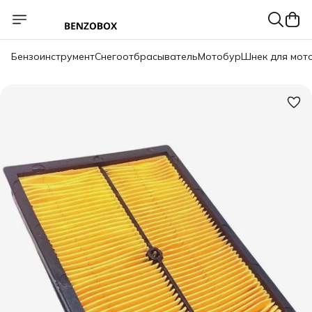
Бензоинструмент
Снегоотбрасыватель
Мотобур
Шнек для мот