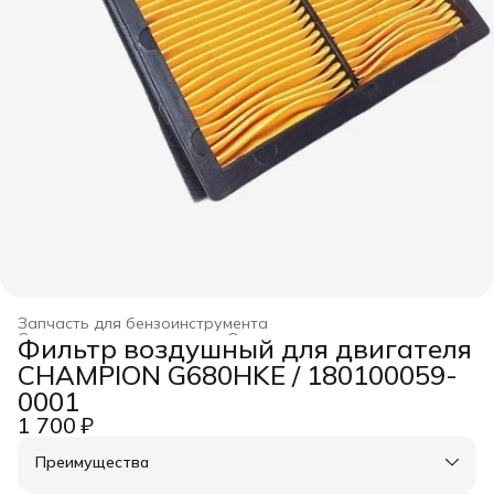
Запчасть для бензоинструмента
Строительство и ремонт
›
Оснастка для инструмента
›
Фильтр воздушный для двигателя
Главная
›
CHAMPION G680HKE / 180100059-
0001
1 700 ₽
Преимущества
Оплата частями в Сплит