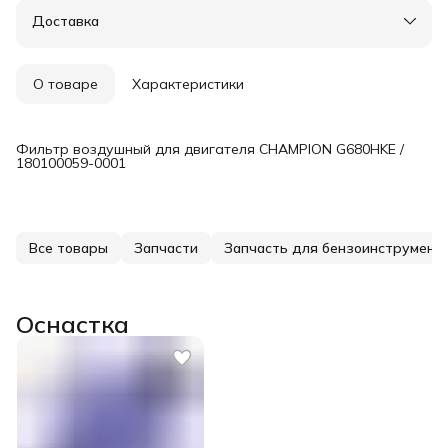
Доставка в пункты выдачи или до двери
Доставка
Удобный возврат
О товаре
Характеристики
Фильтр воздушный для двигателя CHAMPION G680HKE /
180100059-0001
Все товары
Запчасти
Запчасть для бензоинструмент
Оснастка