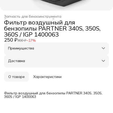
Запчасть для бензоинструмента
Строительство и ремонт
›
Оснастка для инструмента
›
Фильтр воздушный для
Главная
›
бензопилы PARTNER 340S, 350S,
360S / IGP 1400063
250 ₽
300 ₽
−
17
%
Преимущества
Оплата частями в Сплит
Доставка в пункты выдачи или до двери
Доставка
Удобный возврат
О товаре
Характеристики
Фильтр воздушный для бензопилы PARTNER 340S, 350S,
360S / IGP 1400063