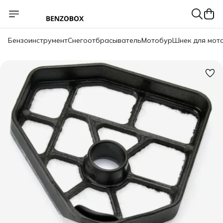
Бензоинструмент
Снегоотбрасыватель
Мотобур
Шнек для мот