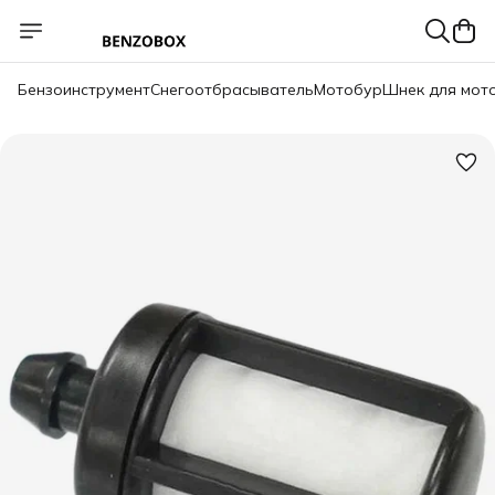
Бензоинструмент
Снегоотбрасыватель
Мотобур
Шнек для мот