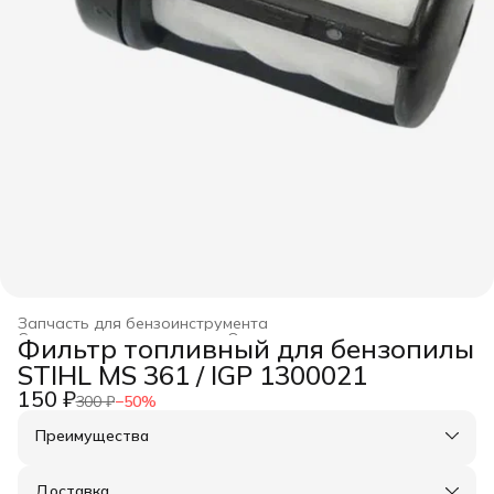
Запчасть для бензоинструмента
Строительство и ремонт
›
Оснастка для инструмента
›
Фильтр топливный для бензопилы
Главная
›
STIHL MS 361 / IGP 1300021
150 ₽
300 ₽
−
50
%
Преимущества
Оплата частями в Сплит
Доставка в пункты выдачи или до двери
Доставка