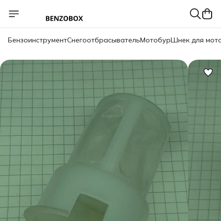
Бензоинструмент
Снегоотбрасыватель
Мотобур
Шнек для мот