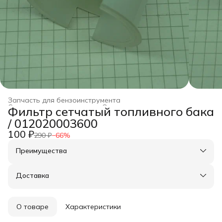
Запчасть для бензоинструмента
Строительство и ремонт
›
Оснастка для инструмента
›
Фильтр сетчатый топливного бака
Главная
›
/ 012020003600
100 ₽
290 ₽
−
66
%
Преимущества
Оплата частями в Сплит
Доставка в пункты выдачи или до двери
Доставка
Удобный возврат
О товаре
Характеристики