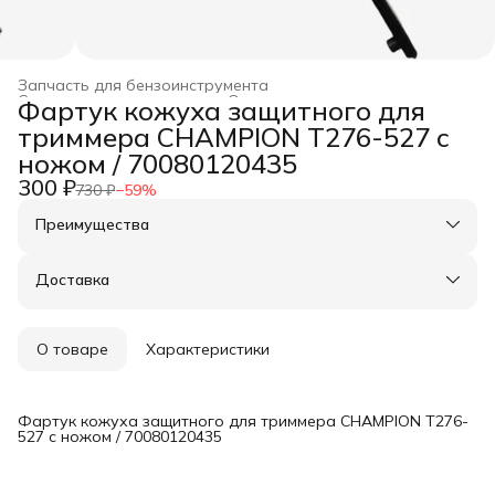
Запчасть для бензоинструмента
Строительство и ремонт
›
Оснастка для инструмента
›
Фартук кожуха защитного для
Главная
›
триммера CHAMPION T276-527 с
ножом / 70080120435
300 ₽
730 ₽
−
59
%
Преимущества
Оплата частями в Сплит
Доставка в пункты выдачи или до двери
Доставка
Удобный возврат
О товаре
Характеристики
Фартук кожуха защитного для триммера CHAMPION T276-
527 с ножом / 70080120435