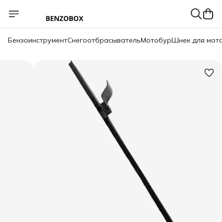
Бензоинструмент
Снегоотбрасыватель
Мотобур
Шнек для мот