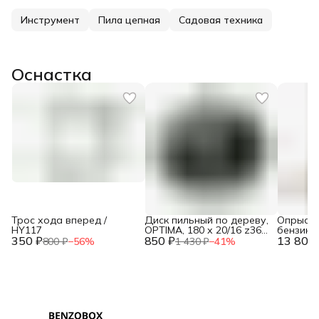
Инструмент
Пила цепная
Садовая техника
Оснастка
Трос хода вперед /
Диск пильный по дереву,
Опрыски
HY117
OPTIMA, 180 х 20/16 z36
бензино
350 ₽
850 ₽
T2,4 / METALLICA 902608
13 800 
43 / 653
800 ₽
−
56
%
1 430 ₽
−
41
%