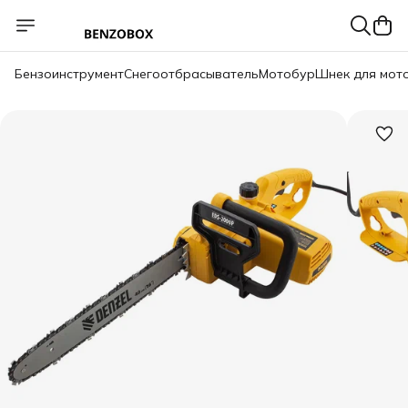
Бензоинструмент
Снегоотбрасыватель
Мотобур
Шнек для мот