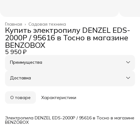
Главная
›
Садовая техника
Купить электропилу DENZEL EDS-
2000P / 95616 в Тосно в магазине
BENZOBOX
5 950 ₽
Преимущества
Оплата частями в Сплит
Доставка в пункты выдачи или до двери
Доставка
Удобный возврат
О товаре
Характеристики
Электропила DENZEL EDS-2000P / 95616 в Тосно в магазине
BENZOBOX