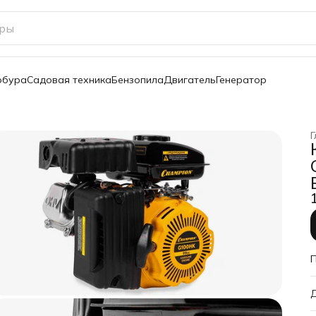
обура
Садовая техника
Бензопила
Двигатель
Генератор
Г