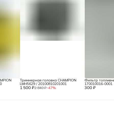
AMPION
Триммерная головка CHAMPION
Фильтр топливн
0
LMH5629 / 20100810201001
170010016-0001
1 500 ₽
300 ₽
2 840 ₽
−
47
%