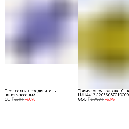
Переходник-соединитель
Триммерная головка CH
пластмассовый
LMH4412 / 2033087010000
50 ₽
850 ₽
250 ₽
−
80
%
1 700 ₽
−
50
%