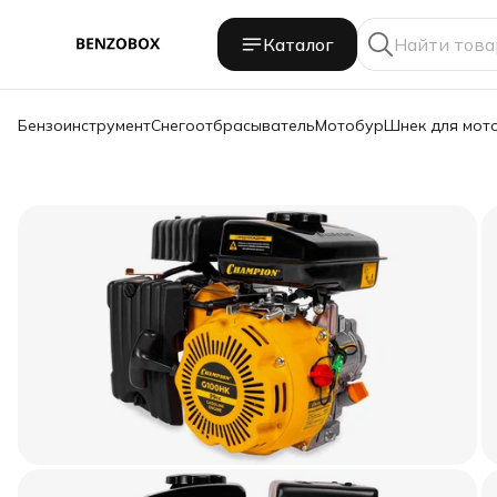
Каталог
Бензоинструмент
Снегоотбрасыватель
Мотобур
Шнек для мот