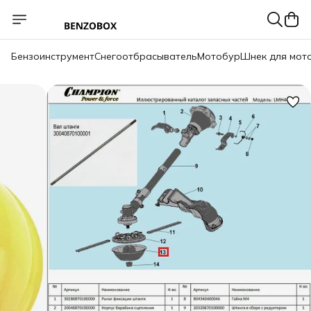
Бензоинструмент
Снегоотбрасыватель
Мотобур
Шнек для мот