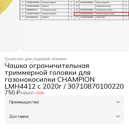
Оснастка для садовой техники
Дом и сад
›
Оснастка и запчасти к садовой технике
›
Чашка ограничительная
Главная
›
триммерной головки для
газонокосилки CHAMPION
LMH4412 с 2020г / 30710870100220
750 ₽
1 650 ₽
−
55
%
Преимущества
Оплата частями в Сплит
Доставка в пункты выдачи или до двери
Доставка
Удобный возврат