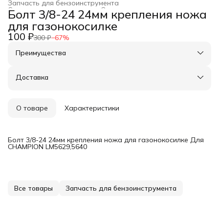
Запчасть для бензоинструмента
Строительство и ремонт
›
Оснастка для инструмента
›
Болт 3/8-24 24мм крепления ножа
Главная
›
для газонокосилке
100 ₽
300 ₽
−
67
%
Преимущества
Оплата частями в Сплит
Доставка в пункты выдачи или до двери
Доставка
Удобный возврат
О товаре
Характеристики
Болт 3/8-24 24мм крепления ножа для газонокосилке Для
CHAMPION LM5629,5640
Все товары
Запчасть для бензоинструмента