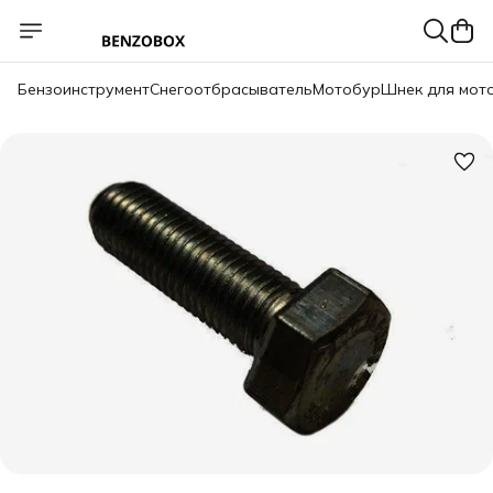
Бензоинструмент
Снегоотбрасыватель
Мотобур
Шнек для мот