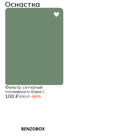
Оснастка
Фильтр сетчатый
топливного бака /
100 ₽
012020003600
290 ₽
−
66
%