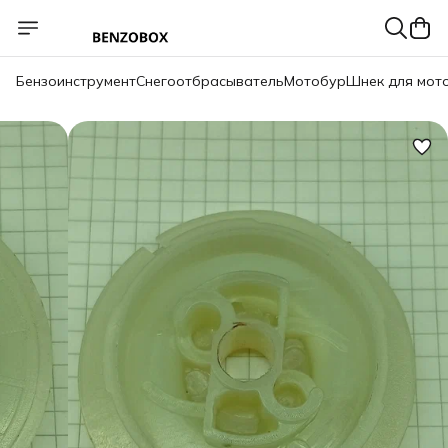
Бензоинструмент
Снегоотбрасыватель
Мотобур
Шнек для мот