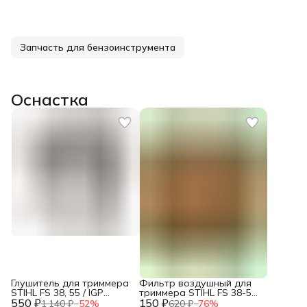
Запчасть для бензоинструмента
Оснастка
Глушитель для триммера
Фильтр воздушный для
STIHL FS 38, 55 / IGP
триммера STIHL FS 38-55
550 ₽
1300161
150 ₽
/ IGP 1300091
1 140 ₽
−
52
%
620 ₽
−
76
%