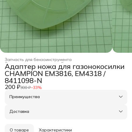
Запчасть для бензоинструмента
Строительство и ремонт
›
Оснастка для инструмента
›
Адаптер ножа для газонокосилки
Главная
›
CHAMPION EM3816, EM4318 /
8411098-N
200 ₽
300 ₽
−
33
%
Преимущества
Оплата частями в Сплит
Доставка в пункты выдачи или до двери
Доставка
Удобный возврат
О товаре
Характеристики