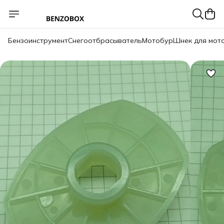
Бензоинструмент
Снегоотбрасыватель
Мотобур
Шнек для мот