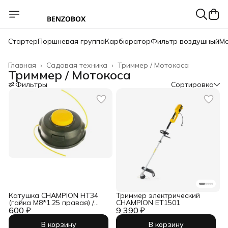
Стартер
Поршневая группа
Карбюратор
Фильтр воздушный
Ма
Главная
›
Садовая техника
›
Триммер / Мотокоса
Триммер / Мотокоса
Фильтры
Сортировка
Катушка CHAMPION HT34
Триммер электрический
(гайка М8*1.25 правая) /
CHAMPION ET1501
600 ₽
C5124
9 390 ₽
В корзину
В корзину